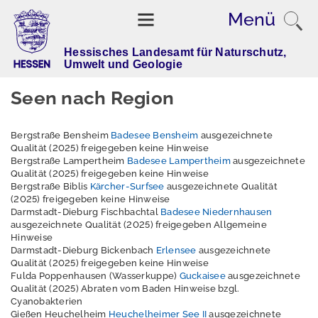
Suchbe
Menü
eingeb
Hessisches Landesamt für Naturschutz,
Umwelt und Geologie
B
a
Seen nach Region
d
e
s
Bergstraße Bensheim
Badesee Bensheim
ausgezeichnete
Qualität (2025) freigegeben keine Hinweise
e
Bergstraße Lampertheim
Badesee Lampertheim
ausgezeichnete
e
Qualität (2025) freigegeben keine Hinweise
n
Bergstraße Biblis
Kärcher-Surfsee
ausgezeichnete Qualität
i
(2025) freigegeben keine Hinweise
Darmstadt-Dieburg Fischbachtal
Badesee Niedernhausen
n
ausgezeichnete Qualität (2025) freigegeben Allgemeine
H
Hinweise
e
Darmstadt-Dieburg Bickenbach
Erlensee
ausgezeichnete
s
Qualität (2025) freigegeben keine Hinweise
s
Fulda Poppenhausen (Wasserkuppe)
Guckaisee
ausgezeichnete
Qualität (2025) Abraten vom Baden Hinweise bzgl.
e
Cyanobakterien
n
Gießen Heuchelheim
Heuchelheimer See II
ausgezeichnete