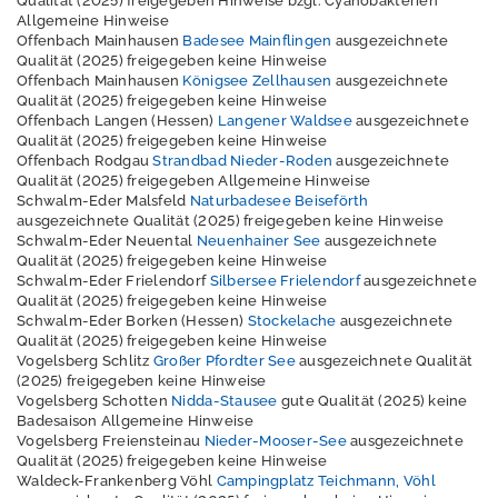
Qualität (2025) freigegeben Hinweise bzgl. Cyanobakterien
Allgemeine Hinweise
Offenbach Mainhausen
Badesee Mainflingen
ausgezeichnete
Qualität (2025) freigegeben keine Hinweise
Offenbach Mainhausen
Königsee Zellhausen
ausgezeichnete
Qualität (2025) freigegeben keine Hinweise
Offenbach Langen (Hessen)
Langener Waldsee
ausgezeichnete
Qualität (2025) freigegeben keine Hinweise
Offenbach Rodgau
Strandbad Nieder-Roden
ausgezeichnete
Qualität (2025) freigegeben Allgemeine Hinweise
Schwalm-Eder Malsfeld
Naturbadesee Beiseförth
ausgezeichnete Qualität (2025) freigegeben keine Hinweise
Schwalm-Eder Neuental
Neuenhainer See
ausgezeichnete
Qualität (2025) freigegeben keine Hinweise
Schwalm-Eder Frielendorf
Silbersee Frielendorf
ausgezeichnete
Qualität (2025) freigegeben keine Hinweise
Schwalm-Eder Borken (Hessen)
Stockelache
ausgezeichnete
Qualität (2025) freigegeben keine Hinweise
Vogelsberg Schlitz
Großer Pfordter See
ausgezeichnete Qualität
(2025) freigegeben keine Hinweise
Vogelsberg Schotten
Nidda-Stausee
gute Qualität (2025) keine
Badesaison Allgemeine Hinweise
Vogelsberg Freiensteinau
Nieder-Mooser-See
ausgezeichnete
Qualität (2025) freigegeben keine Hinweise
Waldeck-Frankenberg Vöhl
Campingplatz Teichmann, Vöhl