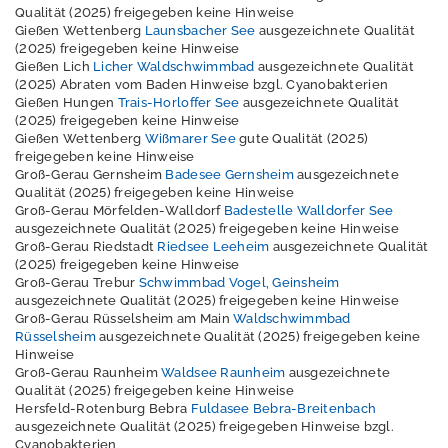
Qualität (2025) freigegeben keine Hinweise
S
Gießen Wettenberg
Launsbacher See
ausgezeichnete Qualität
e
(2025) freigegeben keine Hinweise
Gießen Lich
Licher Waldschwimmbad
ausgezeichnete Qualität
e
(2025) Abraten vom Baden Hinweise bzgl. Cyanobakterien
n
Gießen Hungen
Trais-Horloffer See
ausgezeichnete Qualität
n
(2025) freigegeben keine Hinweise
a
Gießen Wettenberg
Wißmarer See
gute Qualität (2025)
c
freigegeben keine Hinweise
Groß-Gerau Gernsheim
Badesee Gernsheim
ausgezeichnete
h
Qualität (2025) freigegeben keine Hinweise
R
Groß-Gerau Mörfelden-Walldorf
Badestelle Walldorfer See
e
ausgezeichnete Qualität (2025) freigegeben keine Hinweise
g
Groß-Gerau Riedstadt
Riedsee Leeheim
ausgezeichnete Qualität
(2025) freigegeben keine Hinweise
i
Groß-Gerau Trebur
Schwimmbad Vogel, Geinsheim
o
ausgezeichnete Qualität (2025) freigegeben keine Hinweise
n
Groß-Gerau Rüsselsheim am Main
Waldschwimmbad
Rüsselsheim
ausgezeichnete Qualität (2025) freigegeben keine
S
Hinweise
e
Groß-Gerau Raunheim
Waldsee Raunheim
ausgezeichnete
Qualität (2025) freigegeben keine Hinweise
r
Hersfeld-Rotenburg Bebra
Fuldasee Bebra-Breitenbach
v
ausgezeichnete Qualität (2025) freigegeben Hinweise bzgl.
i
Cyanobakterien