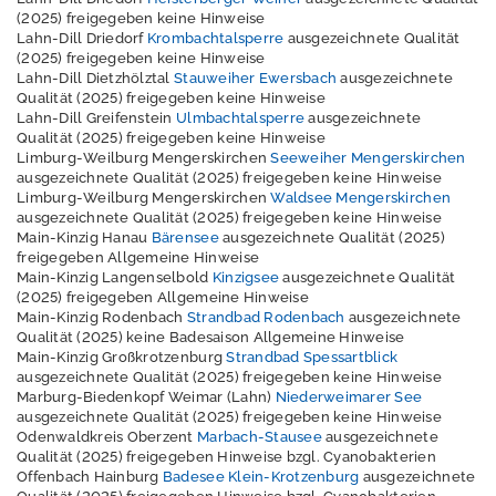
u
(2025) freigegeben keine Hinweise
m
Lahn-Dill Driedorf
Krombachtalsperre
ausgezeichnete Qualität
(2025) freigegeben keine Hinweise
L
Lahn-Dill Dietzhölztal
Stauweiher Ewersbach
ausgezeichnete
o
Qualität (2025) freigegeben keine Hinweise
g
Lahn-Dill Greifenstein
Ulmbachtalsperre
ausgezeichnete
i
Qualität (2025) freigegeben keine Hinweise
n
Limburg-Weilburg Mengerskirchen
Seeweiher Mengerskirchen
ausgezeichnete Qualität (2025) freigegeben keine Hinweise
K
Limburg-Weilburg Mengerskirchen
Waldsee Mengerskirchen
o
ausgezeichnete Qualität (2025) freigegeben keine Hinweise
n
Main-Kinzig Hanau
Bärensee
ausgezeichnete Qualität (2025)
t
freigegeben Allgemeine Hinweise
a
Main-Kinzig Langenselbold
Kinzigsee
ausgezeichnete Qualität
k
(2025) freigegeben Allgemeine Hinweise
t
Main-Kinzig Rodenbach
Strandbad Rodenbach
ausgezeichnete
Qualität (2025) keine Badesaison Allgemeine Hinweise
Main-Kinzig Großkrotzenburg
Strandbad Spessartblick
ausgezeichnete Qualität (2025) freigegeben keine Hinweise
Marburg-Biedenkopf Weimar (Lahn)
Niederweimarer See
ausgezeichnete Qualität (2025) freigegeben keine Hinweise
Odenwaldkreis Oberzent
Marbach-Stausee
ausgezeichnete
Qualität (2025) freigegeben Hinweise bzgl. Cyanobakterien
Offenbach Hainburg
Badesee Klein-Krotzenburg
ausgezeichnete