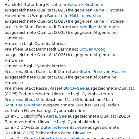
c
Hersfeld-Rotenburg Kirchheim
Seepark Kirchheim
ausgezeichnete Qualität (2025) freigegeben keine Hinweise
e
Hochtaunus Usingen
Badestelle Hattsteinweiher
ausgezeichnete Qualität (2025) freigegeben keine Hinweise
Kreisfreie Stadt Darmstadt Darmstadt
Arheilger Mühlchen
ausgezeichnete Qualität (2025) freigegeben Allgemeine
D
Hinweise
a
Hinweise bzgl. Cyanobakterien
t
Kreisfreie Stadt Darmstadt Darmstadt
Großer Woog
e
ausgezeichnete Qualität (2025) freigegeben Allgemeine
n
Hinweise
s
Hinweise bzgl. Cyanobakterien
c
Kreisfreie Stadt Darmstadt Darmstadt
Grube Prinz von Hessen
h
ausgezeichnete Qualität (2025) freigegeben Allgemeine
u
Hinweise
t
Kreisfreie Stadt Kassel Kassel
BUGA-See
ausgezeichnete Qualität
z
(2025) Baden verboten Hinweise bzgl. Cyanobakterien
Kreisfreie Stadt Offenbach am Main Offenbach am Main
I
Schultheis-Weiher
ausgezeichnete Qualität (2025) Baden
m
verboten Hinweise bzgl. Cyanobakterien
p
Lahn-Dill Bischoffen
Aartal See
ausgezeichnete Qualität (2025)
r
Baden verboten Hinweise bzgl. Cyanobakterien
e
Lahn-Dill Wetzlar
Dutenhofener Badesee
ausgezeichnete
s
Qualität (2025) freigegeben keine Hinweise
s
Lahn-Dill Driedorf
Heisterberger Weiher
ausgezeichnete Qualität