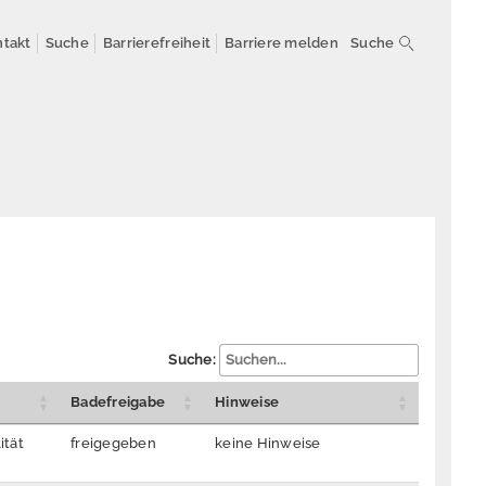
Suchbegrif
takt
Suche
Barrierefreiheit
Barriere melden
Suche
eingeben
Suche:
Badefreigabe
Hinweise
ität
freigegeben
keine Hinweise