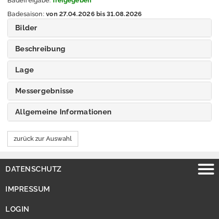
Badefreigabe:
freigegeben
S
Badesaison:
von 27.04.2026 bis 31.08.2026
e
Bilder
e
n
Beschreibung
n
a
Lage
c
h
Messergebnisse
R
e
Allgemeine Informationen
g
i
zurück zur Auswahl
o
n
DATENSCHUTZ
S
e
IMPRESSUM
r
v
LOGIN
i