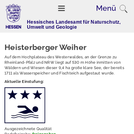
Suchbe
Menü
eingeb
Hessisches Landesamt für Naturschutz,
Umwelt und Geologie
B
a
d
Heisterberger Weiher
e
s
Auf dem Hochplateau des Westerwaldes, an der Grenze zu
Rheinland-Pfalz und NRW liegt auf 530 m Höhe inmitten von
e
Wäldern und Wiesen dieser 9,4 ha große klare See, der bereits
e
1711 als Wasserspeicher und Fischteich aufgestaut wurde.
n
Aktuelle Einstufung:
i
n
H
e
s
s
e
Ausgezeichnete Qualität
n