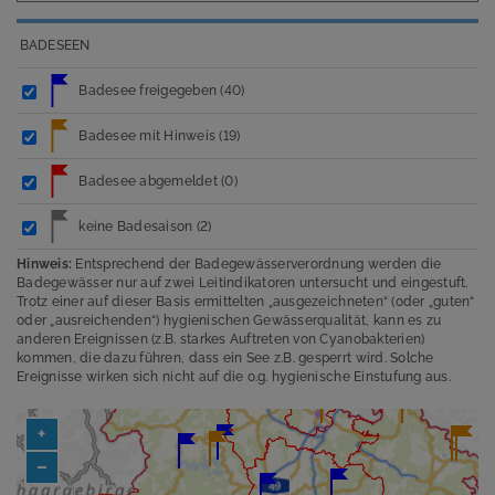
S
BADESEEN
e
e
Badesee freigegeben
(40)
n
n
Badesee mit Hinweis
(19)
a
c
Badesee abgemeldet
(0)
h
R
keine Badesaison
(2)
e
Hinweis:
Entsprechend der Badegewässerverordnung werden die
g
Badegewässer nur auf zwei Leitindikatoren untersucht und eingestuft.
i
Trotz einer auf dieser Basis ermittelten „ausgezeichneten“ (oder „guten“
o
oder „ausreichenden“) hygienischen Gewässerqualität, kann es zu
anderen Ereignissen (z.B. starkes Auftreten von Cyanobakterien)
n
kommen, die dazu führen, dass ein See z.B. gesperrt wird. Solche
Ereignisse wirken sich nicht auf die o.g. hygienische Einstufung aus.
S
e
+
r
v
–
i