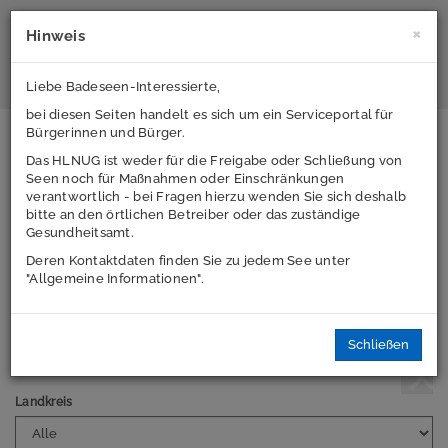
Suchbe
Menü
×
Hinweis
eingeb
Hessisches Landesamt für Naturschutz,
Liebe Badeseen-Interessierte,
Umwelt und Geologie
B
bei diesen Seiten handelt es sich um ein Serviceportal für
a
Badeseen in Hessen
Bürgerinnen und Bürger.
d
Das HLNUG ist weder für die Freigabe oder Schließung von
e
Über 60 Badestellen in Hessen bieten
Seen noch für Maßnahmen oder Einschränkungen
s
diverse Möglichkeiten für Sport und
verantwortlich - bei Fragen hierzu wenden Sie sich deshalb
Freizeit. Ob beschauliche Naturidylle oder
e
bitte an den örtlichen Betreiber oder das zuständige
Talsperre - für jeden Geschmack ist etwas dabei.
Gesundheitsamt.
e
Dieser Internetauftritt ist ein Service des Hessischen
n
Deren Kontaktdaten finden Sie zu jedem See unter
Landesamtes für Naturschutz, Umwelt und Geologie (HLNUG) -
i
"Allgemeine Informationen".
hier werden alle Informationen zu hessischen Badegewässern
n
gebündelt und interessierten Bürgern zur Verfügung gestellt.
H
e
Schließen
s
s
Togg
Landkreis
e
n